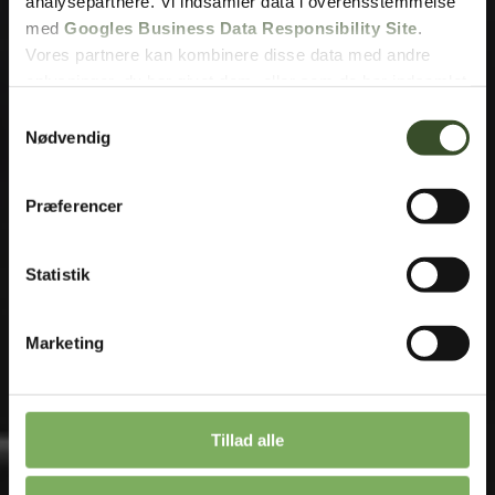
analysepartnere. Vi indsamler data i overensstemmelse
med
Googles Business Data Responsibility Site
.
Vores partnere kan kombinere disse data med andre
oplysninger, du har givet dem, eller som de har indsamlet
fra din brug af deres tjenester.
Samtykkevalg
Nødvendig
Se Cookie & Privatlivspolitik
her
Præferencer
Statistik
Marketing
Tillad alle
Fjern