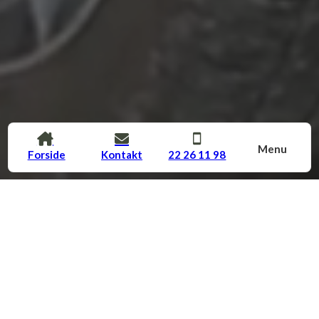
Menu
Forside
Kontakt
22 26 11 98
Vandbåren gulvvarme
Er du træt af at det første du oplever om morgenen i de kolde
vinterperioder, når du står ud af sengen, er et koldt gulv? Går
du og drømmer om et dejligt varmt gulv du kan nyde at gå på