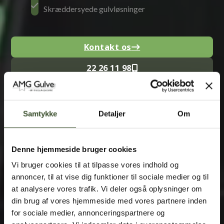
Skræddersyede gulvløsninger
Kontakt os
Klik her
22 26 11 98
Ring nu
Få et tilbud
Samtykke
Detaljer
Om
Vi vender tilbage hurtigst muligt.
Denne hjemmeside bruger cookies
Vi bruger cookies til at tilpasse vores indhold og
annoncer, til at vise dig funktioner til sociale medier og til
at analysere vores trafik. Vi deler også oplysninger om
din brug af vores hjemmeside med vores partnere inden
for sociale medier, annonceringspartnere og