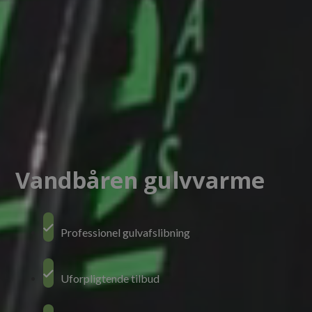
Vandbåren gulvvarme
Professionel gulvafslibning
Uforpligtende tilbud