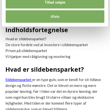
sildebensparket.
Tillad valgte
4. december 2024
/
Blog
Afvis
Indholdsfortegnelse
Hvad er sildebensparket?
De store fordele ved at investere i sildebensparket
Prisen på sildebensparket
Vi hjælper med rådgivning og montering
Hvad er sildebensparket?
Sildebensparket
er en type gulv, som er kendt for sit tidløse
design og flotte mønstre. Det er blevet en mere og mere
populær løsning. Før i tiden var det en dyrere løsning, der
som regel kun blev brugt til større villaer og eksklusive
lejligheder. Med tiden er der kommet flere typer af
sildebensgulve, som er blevet billigere.